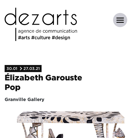
30.01
27.03.21
Élizabeth Garouste
Pop
Granville Gallery