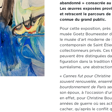
abandonné » consacrée au t
Les œuvres exposées provie
et retracent le parcours de
connue du grand public.
Pour cette exposition, près
musée Goetz Boumeester de 
le musée d’art moderne de 
contemporain de Saint Étie
collectionneurs privés. Ces
peuvent être distinguées da
figuration dans la tradition
surréalisme, une abstractio
«
Cannes fut pour Christine
souvent renouvelée, enserré
bourdonnement de Paris se
son époux, à l’occasion
d’u
en effet, pour Christine Bo
années de guerre où ses act
cacher, qu’après le conflit
q