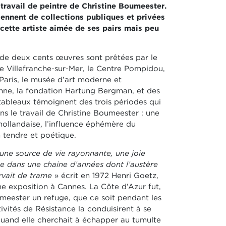
ravail de peintre de Christine Boumeester.
nnent de collections publiques et privées
 cette artiste aimée de ses pairs mais peu
 de deux cents œuvres sont prêtées par le
Villefranche-sur-Mer, le Centre Pompidou,
Paris, le musée d’art moderne et
nne, la fondation Hartung Bergman, et des
 tableaux témoignent des trois périodes qui
ns le travail de Christine Boumeester : une
 hollandaise, l’influence éphémère du
n tendre et poétique.
 une source de vie rayonnante, une joie
e dans une chaine d’années dont l’austère
rvait de
trame
» écrit en 1972 Henri Goetz,
ne exposition à Cannes. La Côte d’Azur fut,
umeester un refuge, que ce soit
pendant les
ivités de Résistance la conduisirent à se
uand elle cherchait à échapper au tumulte