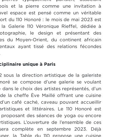
 bois et la pierre comme une invitation à
uvel espace est pensé comme un véritable
fort du 110 Honoré : le mois de mai 2023 est
la Galerie 110 Véronique Rieffel, dédiée à
hotographie, le design et présentant des
ires du Moyen-Orient, du continent africain
ntaux ayant tissé des relations fécondes
.
ciplinaire unique à Paris
ous la direction artistique de la galeriste
Honoré se compose d’une galerie se voulant
 dans le choix des artistes représentés, d’un
 de la cheffe Ève Maillé offrant une cuisine
 d’un café caché, caveau pouvant accueillir
tistiques et littéraires. Le 110 Honoré est
e proposant des séances de yoga ou encore
rtistiques. L’ouverture de l’ensemble de ces
t sera complète en septembre 2023. Déjà
uner, la Table du 110 propose une cuisine