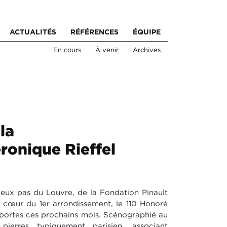
ACTUALITÉS
RÉFÉRENCES
ÉQUIPE
En cours
À venir
Archives
la
éronique Rieffel
deux pas du Louvre, de la Fondation Pinault
 cœur du 1er arrondissement, le 110 Honoré
portes ces prochains mois. Scénographié au
ierres typiquement parisien, associant