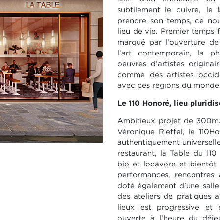
subtilement le cuivre, le
prendre son temps, ce no
lieu de vie. Premier temps 
marqué par l’ouverture de 
l’art contemporain, la p
oeuvres d’artistes origina
comme des artistes occide
avec ces régions du monde
Le 110 Honoré, lieu pluridis
Ambitieux projet de 300m2 s
Véronique Rieffel, le 110
authentiquement universelle
restaurant, la Table du 110
bio et locavore et bientôt
performances, rencontres ar
doté également d’une sall
des ateliers de pratiques a
lieux est progressive e
ouverte à l’heure du déje