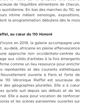
ucieuse de l’équilibre alimentaire de chacun,
 quotidienne. En bas des marches du 110, se
ours intime mêlant oenologie, expositions,
dont la programmation débutera dès le mois
ieffel, au cœur du 110 Honoré
d’Ivoire en 2019, la galerie accompagne une
et, au-delà, africaine en pleine effervescence
 une approche non occidentalo-centrée du
gage aux côtés d’artistes à la fois émergents
affirme comme un lieu ressource pour enrichir
es représentés et des courants esthétiques
. Nouvellement ouverte à Paris et forte de
rie 110 Véronique Rieffel est soucieuse de
t des géographies plurielles. Elle a à cœur
tes qu’elle suit depuis ses débuts et de les
ional. Elle a aussi pour vocation de renforcer
poras et les scènes parisiennes ouvertes sur