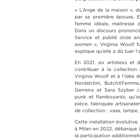
« L’Ange de la maison », d
par sa première épouse, E
femme idéale, maîtresse d
Dans un discours prononcé
Service et publié onze ans
women », Virginia Woolf fu
explique qu’elle a dû tuer l’
En 2021, six artistexs et 
contribuer à la collectio
Virginia Woolf et à l’idée d
Nordström, ButchXFemme,
Gerreiro et Sara Szyber c
punk et flamboyants, qu’i
pièce, fabriquée artisanal
de collection : vase, lampe, 
Cette installation évolutiv
à Milan en 2022, débarque à
la participation additionnelle