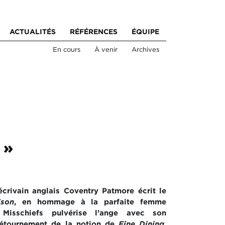
ACTUALITÉS
RÉFÉRENCES
ÉQUIPE
En cours
À venir
Archives
 »
’écrivain anglais Coventry Patmore écrit le
ison
, en hommage à la parfaite femme
i, Misschiefs pulvérise l’ange avec son
détournement de la notion de
Fine Dining
,