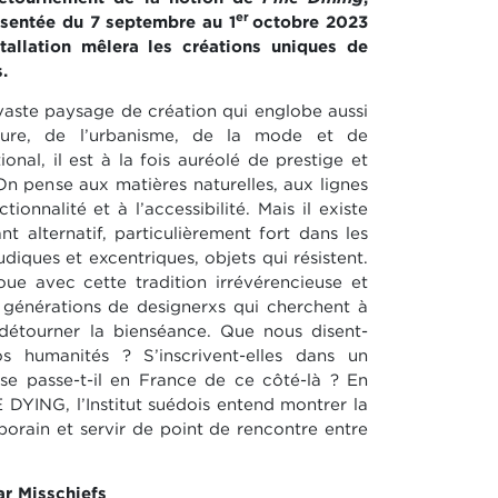
er
Présentée du 7 septembre au 1
octobre 2023
nstallation mêlera les créations uniques de
.
vaste paysage de création qui englobe aussi
cture, de l’urbanisme, de la mode et de
ational, il est à la fois auréolé de prestige et
 On pense aux matières naturelles, aux lignes
tionnalité et à l’accessibilité. Mais il existe
 alternatif, particulièrement fort dans les
diques et excentriques, objets qui résistent.
oue avec cette tradition irrévérencieuse et
s générations de designerxs qui cherchent à
 détourner la bienséance. Que nous disent-
os humanités ? S’inscrivent-elles dans un
e passe-t-il en France de ce côté-là ? En
E DYING, l’Institut suédois entend montrer la
orain et servir de point de rencontre entre
r Misschiefs