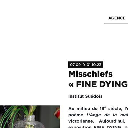
AGENCE
07.09
01.10.23
Misschiefs
« FINE DYING
Institut Suédois
e
Au milieu du 19
siècle, l
poème
L’Ange de la ma
victorienne. Aujourd’hu
exposition FINE DYING, 