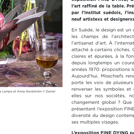
l’art raffiné de la table. 
par l’Institut suédois, l’i
neuf artistexs et designerxs
En Suède, le design est un 
les champs de l’archite
l’artisanat d’art. À l’intern
attaché à certains clichés.
claires et épurées, à la fonc
depuis longtemps un courant
années 1970: propositions lu
Aujourd’hui, Misschiefs ren
porte les voix de plusieur
renverser les symboles et
tta Lampa et Anna Nordström © Daniel
elles sur nos sociétés, n
changement global ? Que s
présentant l’exposition FIN
diversité du design contemp
ses multiples visages.
L’exposition FINE DYING pa