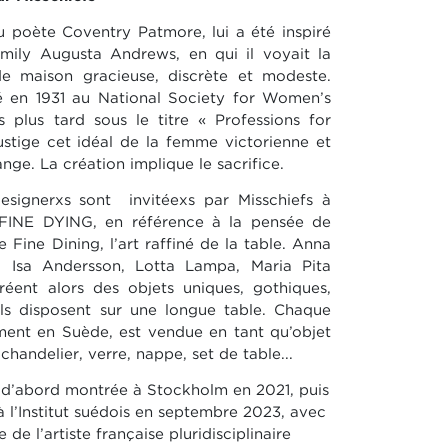
u poète Coventry Patmore, lui a été inspiré
mily Augusta Andrews, en qui il voyait la
e maison gracieuse, discrète et modeste.
 en 1931 au National Society for Women’s
 plus tard sous le titre « Professions for
stige cet idéal de la femme victorienne et
ange. La création implique le sacrifice.
designerxs sont invitéexs par Misschiefs à
n FINE DYING, en référence à la pensée de
e Fine Dining, l’art raffiné de la table. Anna
 Isa Andersson, Lotta Lampa, Maria Pita
réent alors des objets uniques, gothiques,
els disposent sur une longue table. Chaque
ement en Suède, est vendue en tant qu’objet
chandelier, verre, nappe, set de table...
e, d’abord montrée à Stockholm en 2021, puis
 l’Institut suédois en septembre 2023, avec
 de l’artiste française pluridisciplinaire