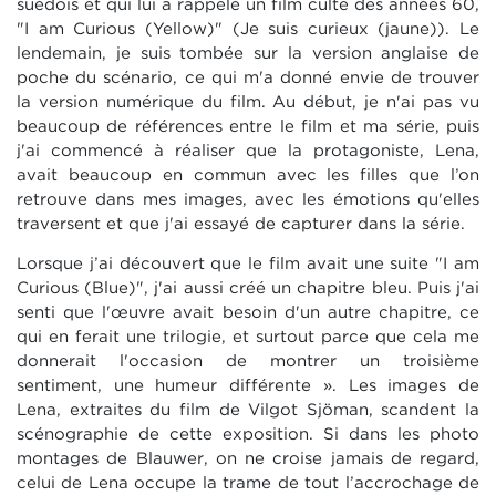
suédois et qui lui a rappelé un film culte des années 60,
"I am Curious (Yellow)" (Je suis curieux (jaune)). Le
lendemain, je suis tombée sur la version anglaise de
poche du scénario, ce qui m'a donné envie de trouver
la version numérique du film. Au début, je n'ai pas vu
beaucoup de références entre le film et ma série, puis
j'ai commencé à réaliser que la protagoniste, Lena,
avait beaucoup en commun avec les filles que l’on
retrouve dans mes images, avec les émotions qu'elles
traversent et que j'ai essayé de capturer dans la série.
Lorsque j’ai découvert que le film avait une suite "I am
Curious (Blue)", j'ai aussi créé un chapitre bleu. Puis j'ai
senti que l'œuvre avait besoin d'un autre chapitre, ce
qui en ferait une trilogie, et surtout parce que cela me
donnerait l'occasion de montrer un troisième
sentiment, une humeur différente ». Les images de
Lena, extraites du film de Vilgot Sjöman, scandent la
scénographie de cette exposition. Si dans les photo
montages de Blauwer, on ne croise jamais de regard,
celui de Lena occupe la trame de tout l’accrochage de