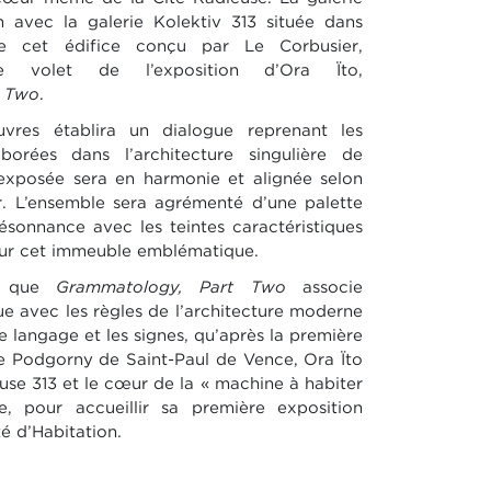
n avec la galerie Kolektiv 313 située dans
 cet édifice conçu par Le Corbusier,
e volet de l’exposition d’Ora Ïto,
t Two
.
uvres établira un dialogue reprenant les
orées dans l’architecture singulière de
exposée sera en harmonie et alignée selon
r. L’ensemble sera agrémenté d’une palette
ésonnance avec les teintes caractéristiques
pour cet immeuble emblématique.
ce que
Grammatology, Part Two
associe
ue avec les règles de l’architecture moderne
le langage et les signes, qu’après la première
ie Podgorny de Saint-Paul de Vence, Ora Ïto
euse 313 et le cœur de la « machine à habiter
e, pour accueillir sa première exposition
té d’Habitation.