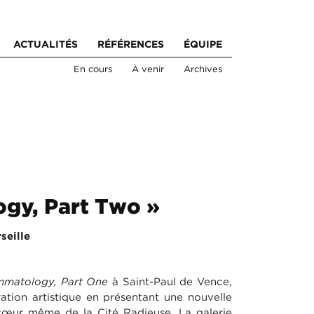
ACTUALITÉS
RÉFÉRENCES
ÉQUIPE
En cours
À venir
Archives
gy, Part Two »
seille
matology, Part One
à Saint-Paul de Vence,
ation artistique en présentant une nouvelle
 cœur même de la Cité Radieuse. La galerie