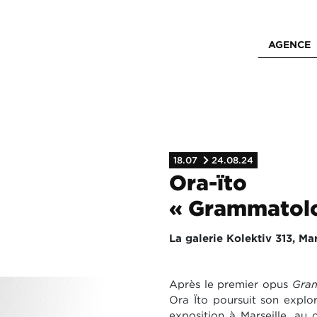
AGENCE
18.07
24.08.24
Ora-ïto
« Grammatolo
La galerie Kolektiv 313, Mar
Après le premier opus
Gram
Ora Ïto poursuit son explor
exposition à Marseille, au