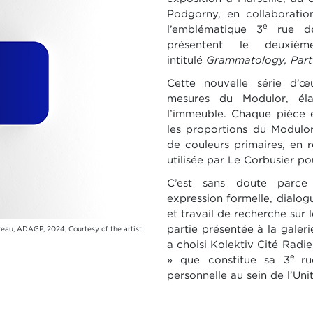
Podgorny, en collaboratio
e
l’emblématique 3
rue de
présentent le deuxièm
intitulé
Grammatology, Par
Cette nouvelle série d’œ
mesures du Modulor, élab
l’immeuble. Chaque pièce 
les proportions du Modulo
de couleurs primaires, en r
utilisée par Le Corbusier 
C’est sans doute par
expression formelle, dialog
et travail de recherche sur 
partie présentée à la galer
eau, ADAGP, 2024, Courtesy of the artist
a choisi Kolektiv Cité Radi
e
» que constitue sa 3
ru
personnelle au sein de l’Uni