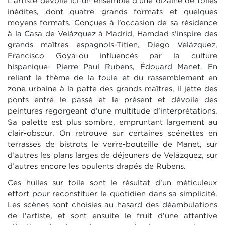
L’artiste dévoile ici un ensemble d’une dizaine de toiles
inédites, dont quatre grands formats et quelques
moyens formats. Conçues à l’occasion de sa résidence
à la Casa de Velázquez à Madrid, Hamdad s’inspire des
grands maîtres espagnols-Titien, Diego Velázquez,
Francisco Goya-ou influencés par la culture
hispanique- Pierre Paul Rubens, Édouard Manet. En
reliant le thème de la foule et du rassemblement en
zone urbaine à la patte des grands maîtres, il jette des
ponts entre le passé et le présent et dévoile des
peintures regorgeant d’une multitude d’interprétations.
Sa palette est plus sombre, empruntant largement au
clair-obscur. On retrouve sur certaines scénettes en
terrasses de bistrots le verre-bouteille de Manet, sur
d’autres les plans larges de déjeuners de Velázquez, sur
d’autres encore les opulents drapés de Rubens.
Ces huiles sur toile sont le résultat d’un méticuleux
effort pour reconstituer le quotidien dans sa simplicité.
Les scènes sont choisies au hasard des déambulations
de l’artiste, et sont ensuite le fruit d’une attentive