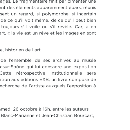
mages. Le
fragmentaire finit par cimenter une
ment des éléments apparem
ment épars, réunis
sent un regard, si polymorphe, si incertain
 de ce qu’il voit même, de ce qu’il peut bien
oujours s'il voile
ou s’il révèle. Car, à en
rt, « la vie est un rêve et les images en sont
 historien de l’art
cède l’ensemble de ses archives au musée
-sur-
Saône qui lui consacre une exposition
te rétrospective institutionnelle
sera
tion aux éditions EXB, un livre composé
de
echerche de l’artiste auxquels l’exposition à
amedi 26 octobre à 16h,
entre les auteurs
e
Blanc-Marianne et Jean-Christian Bourcart,