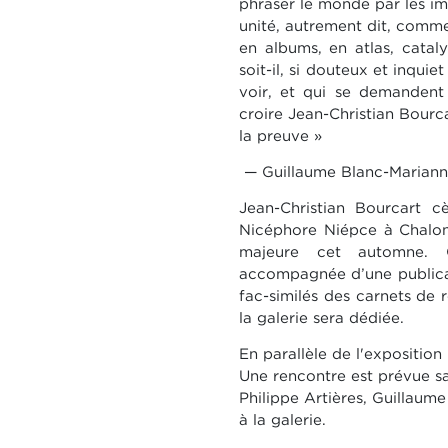
phraser le monde par les i
unité, autrement dit, com
en albums, en atlas, cataly
soit-il, si douteux
et inquiet
voir, et qui se demandent t
croire Jean-Christian Bourca
la
preuve »
— Guillaume Blanc-Marianne,
Jean-Christian Bourcart 
Nicéphore Niépce à Chalon
majeure cet automne. Cet
accompagnée d’une publica
fac-similés des carnets
de r
la galerie sera dédiée.
En parallèle de l'exposition
Une rencontre est prévue s
Philippe Artières, Guillaum
à la galerie
.