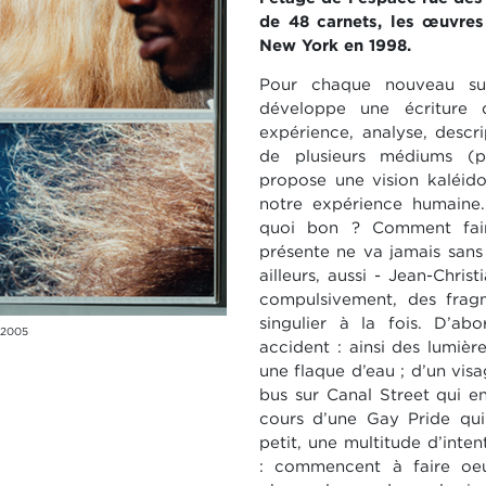
de 48
carnets, les œuvres
New York en 1998.
Pour chaque nouveau suje
développe une écriture 
expérience, analyse, descrip
de
plusieurs médiums (pho
propose une vision kaléid
notre expérience humaine.
quoi bon ? Comment fair
présente ne va jamais sans 
ailleurs, aussi - Jean-Chri
compulsivement, des fragm
singulier à la fois. D’ab
8-2005
accident : ainsi des lumiè
une flaque d’eau ; d’un visa
bus sur Canal Street
qui en
cours d’une Gay Pride qui
petit, une multitude d’inten
:
commencent à faire oeuv