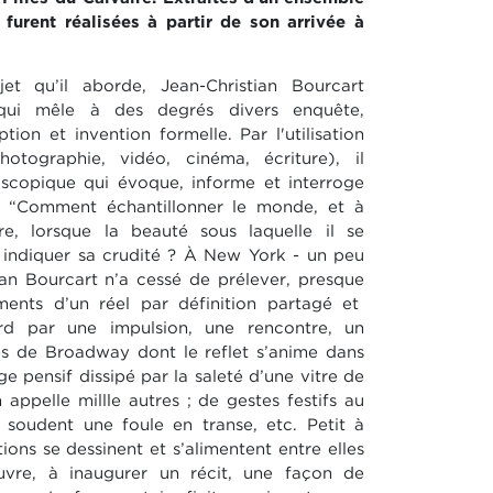
 furent réalisées à partir de son arrivée à
t qu’il aborde, Jean-Christian Bourcart
qui mêle à
des degrés divers enquête,
tion et invention formelle. Par l'utilisation
tographie, vidéo, cinéma, écriture), il
oscopique
qui évoque, informe et interroge
“Comment échantillonner le monde, et à
e, lorsque la beauté sous
laquelle il se
indiquer sa crudité ?
À New York - un peu
stian Bourcart n’a cessé de prélever, presque
ents d’un réel par définition partagé et
ord par
une impulsion, une rencontre, un
res de Broadway dont le reflet s’anime
dans
ge pensif dissipé par la saleté d’une vitre de
 appelle millle autres ; de gestes festifs au
 soudent une foule
en transe, etc. Petit à
tions se dessinent et s’alimentent entre elles
re, à inaugurer un récit, une façon de