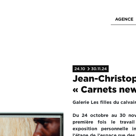
AGENCE
24.10
30.11.24
Jean-Christo
« Carnets new
Galerie Les filles du calvai
Du 24 octobre au 30 nov
première fois le travai
exposition personnelle in
l'étage de l'espace rue des