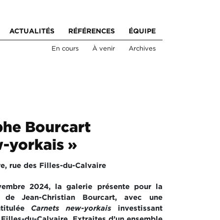
ACTUALITÉS
RÉFÉRENCES
ÉQUIPE
En cours
À venir
Archives
phe Bourcart
-yorkais »
re, rue des Filles-du-Calvaire
embre 2024, la galerie présente pour la
l de
Jean-Christian Bourcart, avec une
titulée
Carnets new-yorkais
investissant
 Filles-du-Calvaire. Extraites d’un ensemble