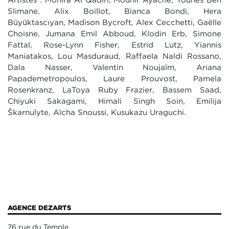
Artistes : Monira Al Qadiri, Mounir Ayache, Younes Ben
Slimane, Alix Boillot, Bianca Bondi, Hera
Büyüktaşcıyan, Madison Bycroft, Alex Cecchetti, Gaëlle
Choisne, Jumana Emil Abboud, Klodin Erb, Simone
Fattal, Rose-Lynn Fisher, Estrid Lutz, Yiannis
Maniatakos, Lou Masduraud, Raffaela Naldi Rossano,
Dala Nasser, Valentin Noujaïm, Ariana
Papademetropoulos, Laure Prouvost, Pamela
Rosenkranz, LaToya Ruby Frazier, Bassem Saad,
Chiyuki Sakagami, Himali Singh Soin, Emilija
Škarnulytė, Aïcha Snoussi, Kusukazu Uraguchi.
AGENCE DEZARTS
76 rue du Temple