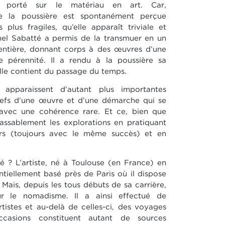
 porté sur le matériau en art. Car,
ue la poussière est spontanément perçue
lus fragiles, qu’elle apparaît triviale et
onel Sabatté a permis de la transmuer en un
 entière, donnant corps à des œuvres d’une
 pérennité. Il a rendu à la poussière sa
’elle contient du passage du temps.
 apparaissent d’autant plus importantes
 clefs d’une œuvre et d’une démarche qui se
avec une cohérence rare. Et ce, bien que
lassablement les explorations en pratiquant
ers (toujours avec le même succès) et en
é ? L’artiste, né à Toulouse (en France) en
ntiellement basé près de Paris où il dispose
 Mais, depuis les tous débuts de sa carrière,
r le nomadisme. Il a ainsi effectué de
tistes et au-delà de celles-ci, des voyages
ccasions constituent autant de sources