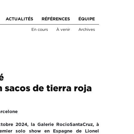
ACTUALITÉS
RÉFÉRENCES
ÉQUIPE
En cours
À venir
Archives
́
 sacos de tierra roja
arcelone
tobre 2024, la Galerie RocioSantaCruz, à
remier solo show en Espagne de Lionel