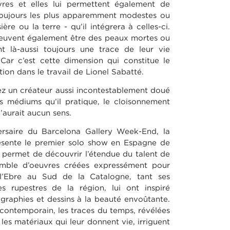
vres et elles lui permettent également de
 toujours les plus apparemment modestes ou
ère ou la terre - qu’il intégrera à celles-ci.
peuvent également être des peaux mortes ou
t là-aussi toujours une trace de leur vie
. Car c’est cette dimension qui constitue le
ation dans le travail de Lionel Sabatté.
ez un créateur aussi incontestablement doué
es médiums qu’il pratique, le cloisonnement
n’aurait aucun sens.
ersaire du Barcelona Gallery Week-End, la
ésente le premier solo show en Espagne de
n permet de découvrir l’étendue du talent de
nsemble d’oeuvres créées expressément pour
 l’Ebre au Sud de la Catalogne, tant ses
s rupestres de la région, lui ont inspiré
ographies et dessins à la beauté envoûtante.
contemporain, les traces du temps, révélées
les matériaux qui leur donnent vie, irriguent