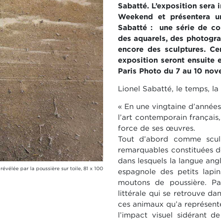
Sabatté. L’exposition sera 
Weekend et présentera u
Sabatté : une série de co
des aquarels, des photograp
encore des sculptures. Ce
exposition seront ensuite
Paris Photo du 7 au 10 no
Lionel Sabatté, le temps, la
« En une vingtaine d’années
l’art contemporain français
force de ses œuvres.
Tout d’abord comme scul
remarquables constituées d
dans lesquels la langue angl
révélée par la poussière sur toile, 81 x 100
espagnole des petits lapi
moutons de poussière. Pa
littérale qui se retrouve d
ces animaux qu’a représenté
l’impact visuel sidérant de