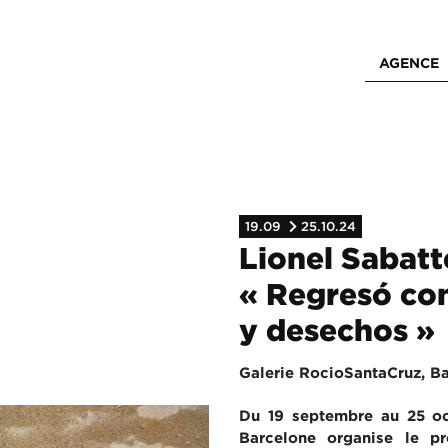
AGENCE
19.09
25.10.24
Lionel Sabatte
« Regresó con
y desechos »
Galerie RocioSantaCruz, B
Du 19 septembre au 25 oc
Barcelone organise le p