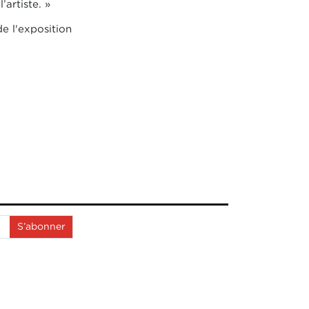
’artiste. »
e l'exposition
S’abonner