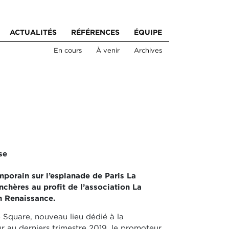
ACTUALITÉS
RÉFÉRENCES
ÉQUIPE
En cours
À venir
Archives
se
mporain sur l’esplanade de Paris La
chères au profit de l’association La
an Renaissance.
e Square, nouveau lieu dédié à la
ur au derniers trimestre 2019, le promoteur