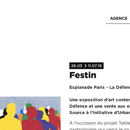
AGENCE
26.03
11.07.19
Festin
Esplanade Paris - La Défen
Une exposition d’art conte
Défense et une vente aux en
Source à l’initiative d’Urb
À l’occasion du projet Tabl
gastronomie qui verra le jo