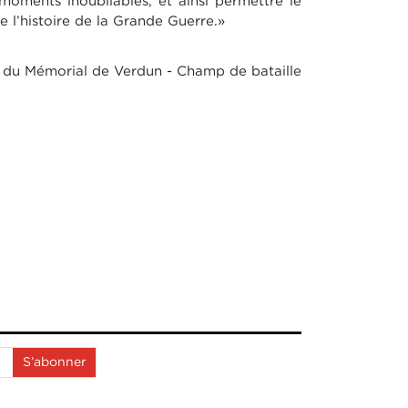
 moments inoubliables, et ainsi permettre le
e l’histoire de la Grande Guerre.»
r du Mémorial de Verdun - Champ de bataille
S’abonner