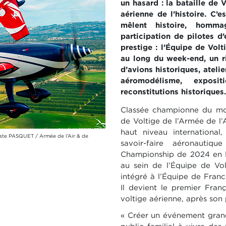
un hasard : la bataille de 
aérienne de l’histoire. C
mêlent histoire, homma
participation de pilotes d’
prestige : l’Équipe de Volt
au long du week-end, un r
d’avions historiques, atelie
aéromodélisme, exposit
reconstitutions historique
Classée championne du mon
de Voltige de l’Armée de l’A
haut niveau international,
tiste PASQUET / Armée de l’Air & de
savoir-faire aéronautiq
Championship de 2024 en P
au sein de l’Équipe de Vol
intégré à l’Équipe de Franc
Il devient le premier Fra
voltige aérienne, après son
« Créer un événement grand 