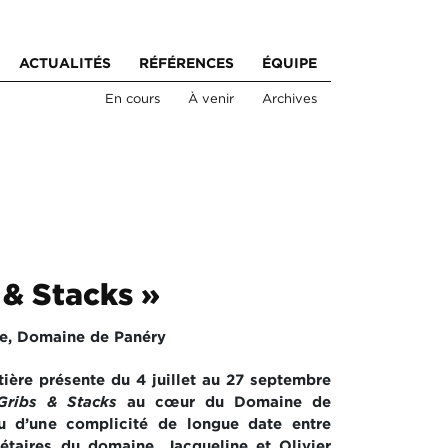
ACTUALITÉS
RÉFÉRENCES
ÉQUIPE
En cours
À venir
Archives
 & Stacks »
re, Domaine de Panéry
ière présente du 4 juillet au 27 septembre
 Gribs & Stacks
au cœur du Domaine de
su d’une complicité de longue date entre
iétaires du domaine, Jacqueline et Olivier