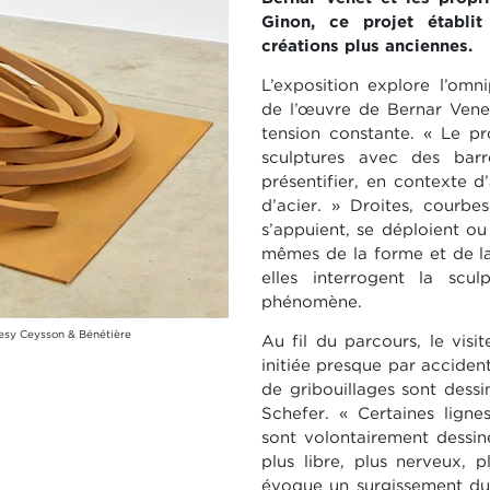
Ginon, ce projet établi
créations plus anciennes.
L’exposition explore l’omn
de l’œuvre de Bernar Venet
tension constante. « Le pro
sculptures avec des barre
présentifier, en contexte d
d’acier. » Droites, courbe
s’appuient, se déploient ou
mêmes de la forme et de la
elles interrogent la s
phénomène.
rtesy Ceysson & Bénétière
Au fil du parcours, le vis
initiée presque par acciden
de gribouillages sont dessi
Schefer. « Certaines lign
sont volontairement dessin
plus libre, plus nerveux, p
évoque un surgissement du