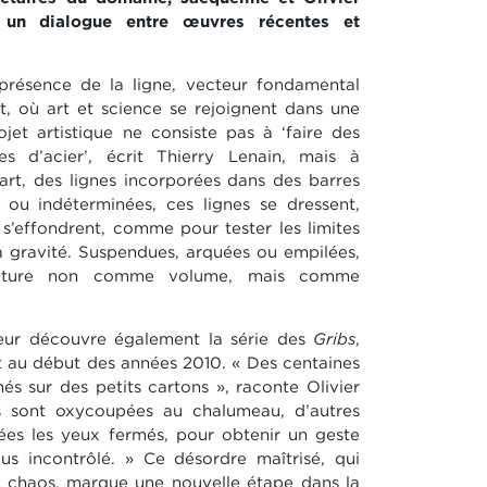
t un dialogue entre œuvres récentes et
iprésence de la ligne, vecteur fondamental
, où art et science se rejoignent dans une
jet artistique ne consiste pas à ‘faire des
s d’acier’, écrit Thierry Lenain, mais à
’art, des lignes incorporées dans des barres
s ou indéterminées, ces lignes se dressent,
 s’effondrent, comme pour tester les limites
 gravité. Suspendues, arquées ou empilées,
culpture non comme volume, mais comme
iteur découvre également la série des
Gribs
,
t au début des années 2010. « Des centaines
nés sur des petits cartons », raconte Olivier
es sont oxycoupées au chalumeau, d’autres
ées les yeux fermés, pour obtenir un geste
lus incontrôlé. » Ce désordre maîtrisé, qui
 chaos, marque une nouvelle étape dans la