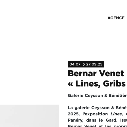
AGENCE
04.07
27.09.25
Bernar Venet
« Lines, Gribs
Galerie Ceysson & Bénétiè
La galerie Ceysson & Bénét
2025, l’exposition
Lines,
Panéry, dans le Gard. Is
Bernar Venet et les propr