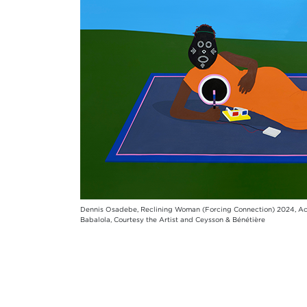
Dennis Osadebe, Reclining Woman (Forcing Connection) 2024, Acry
Babalola, Courtesy the Artist and Ceysson & Bénétière