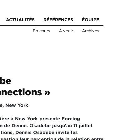
ACTUALITÉS
RÉFÉRENCES
ÉQUIPE
En cours
À venir
Archives
ebe
nnections »
re, New York
ière à New York présente Forcing
n de Dennis Osadebe jusqu'au 11 juillet
ions, Dennis Osadebe invite les
uestion leur perception de la relation entre