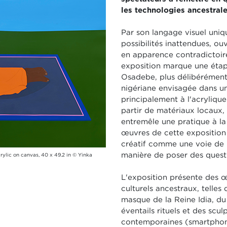
les technologies ancestral
Par son langage visuel uniqu
possibilités inattendues, ou
en apparence contradictoir
exposition marque une étap
Osadebe, plus délibérément 
nigériane envisagée dans un
principalement à l'acrylique
partir de matériaux locaux
entremêle une pratique à la
œuvres de cette exposition
créatif comme une voie de 
manière de poser des quest
lic on canvas, 40 x 49.2 in © Yinka
L'exposition présente des 
culturels ancestraux, telle
masque de la Reine Idia, d
éventails rituels et des scu
contemporaines (smartphone