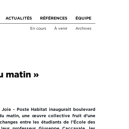
ACTUALITÉS
RÉFÉRENCES
ÉQUIPE
En cours
À venir
Archives
u matin »
 Joie - Poste Habitat inaugurait boulevard
du matin, une œuvre collective fruit d’une
changes entre les étudiants de l’École des
 leur professeur Giuseppe Caccavale, les