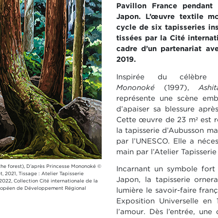
Pavillon France pendant
Japon. L’œuvre textile m
cycle de six tapisseries in
tissées par la Cité interna
cadre d’un partenariat av
2019.
Inspirée du célèbre
Mononoké
(1997),
Ashi
représente une scène emb
d’apaiser sa blessure aprè
Cette œuvre de 23 m² est ré
la tapisserie d’Aubusson maî
par l’UNESCO. Elle a néces
main par l’Atelier Tapisseri
the forest), D’après Princesse Mononoké ©
Incarnant un symbole fort d
 2021, Tissage : Atelier Tapisserie
Japon, la tapisserie orner
2022, Collection Cité internationale de la
Européen de Développement Régional
lumière le savoir-faire fran
Exposition Universelle en
l’amour. Dès l’entrée, un