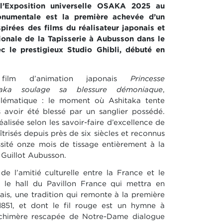
 l’Exposition universelle OSAKA 2025 au
onumentale est la première achevée d’un
spirées des films du réalisateur japonais et
tionale de la Tapisserie à Aubusson dans le
ec le prestigieux Studio Ghibli, débuté en
 film d’animation japonais
Princesse
taka soulage sa blessure démoniaque
,
lématique : le moment où Ashitaka tente
s avoir été blessé par un sanglier possédé.
alisée selon les savoir-faire d’excellence de
trisés depuis près de six siècles et reconnus
sité onze mois de tissage entièrement à la
e Guillot Aubusson.
e l’amitié culturelle entre la France et le
a le hall du Pavillon France qui mettra en
çais, une tradition qui remonte à la première
 1851, et dont le fil rouge est un hymne à
e chimère rescapée de Notre-Dame dialogue