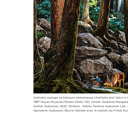
Ashitaka soulage sa blessure démoniaque (Ashitaka and Yakul in 
1997 Hayao Miyazaki/Studio Ghibli, ND, Carton: Delphine Mangeret,
Guillot, Aubusson, 2022, Teinture : Atelier Teinture Aubusson Lab., 
tapisserie, Aubusson, Œuvre réalisée avec le soutien du Fonds 