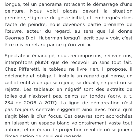
longue, tel un panorama retraçant le démarrage d’une
peinture. Nous voici placés devant la situation
première, stigmate du geste initial, et, embarqués dans
l’acte de peindre, nous devenons partie prenante de
l’œuvre, acteur du regard, au sens que lui donne
Georges Didi- Huberman lorsqu’il écrit que « voir, c’est
être mis en retard par ce qu’on voit ».
Spectateur émancipé, nous recomposons, réinventons,
interprétons plutôt que de recevoir un sens tout fait.
Chez Piffaretti, le tableau ne livre rien, il propose, il
déclenche et oblige. Il installe un regard qui pense, un
œil attentif à ce qui se rejoue, se décale, se perd ou se
rejette. Les tableaux en négatif sont des extraits de
toiles qui n’existent pas, peints sur tondos (acry. s. t.
234 de 2006 à 2017). La ligne de démarcation n’est
pas toujours centrale suggérant ainsi avec force qu’il
s’agit bien là d’un focus. Ces oeuvres sont accrochées
en laissant un espace blanc volontairement vaste tout
autour, tel un écran de projection mentale où se jouera
l’imagination de celui qui regarde.