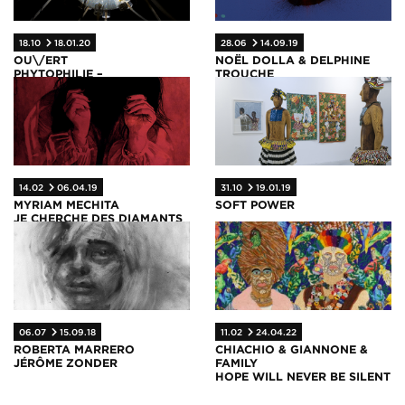
18.10
18.01.20
28.06
14.09.19
OU\/ERT
NOËL DOLLA & DELPHINE
PHYTOPHILIE –
TROUCHE
CHLOROPHOBIE – SAVOIRS
DISSIDENT.E.S
SITUÉS
14.02
06.04.19
31.10
19.01.19
MYRIAM MECHITA
SOFT POWER
JE CHERCHE DES DIAMANTS
DANS LA BOUE
06.07
15.09.18
11.02
24.04.22
ROBERTA MARRERO
CHIACHIO & GIANNONE &
JÉRÔME ZONDER
FAMILY
HOPE WILL NEVER BE SILENT