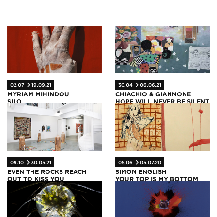
02.07
19.09.21
30.04
06.06.21
MYRIAM MIHINDOU
CHIACHIO & GIANNONE
SILO
HOPE WILL NEVER BE SILENT
05.06
05.07.20
09.10
30.05.21
SIMON ENGLISH
EVEN THE ROCKS REACH
YOUR TOP IS MY BOTTOM
OUT TO KISS YOU